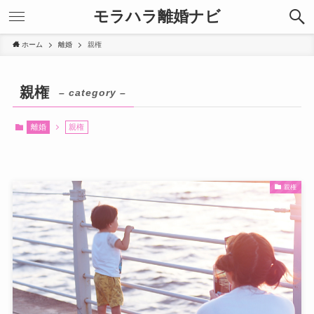
モラハラ離婚ナビ
ホーム
離婚
親権
親権
– category –
離婚
親権
親権