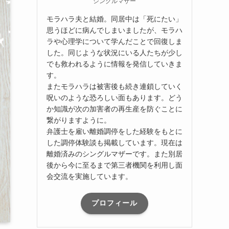
シングルマザー
モラハラ夫と結婚。同居中は「死にたい」
思うほどに病んでしまいましたが、モラハ
ラや心理学について学んだことで回復しま
した。同じような状況にいる人たちが少し
でも救われるように情報を発信していきま
す。
またモラハラは被害後も続き連鎖していく
呪いのような恐ろしい面もあります。どう
か知識が次の加害者の再生産を防ぐことに
繋がりますように。
弁護士を雇い離婚調停をした経験をもとに
した調停体験談も掲載しています。現在は
離婚済みのシングルマザーです。また別居
後から今に至るまで第三者機関を利用し面
会交流を実施しています。
プロフィール