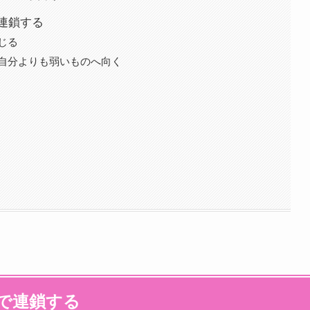
連鎖する
じる
自分よりも弱いものへ向く
で連鎖する