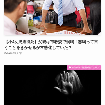
【小4女児虐待死】父親は市教委で恫喝！怒鳴って言
うことをきかせるが常態化していた？
2019年2月6日
モラハラ・離婚関連ニュース