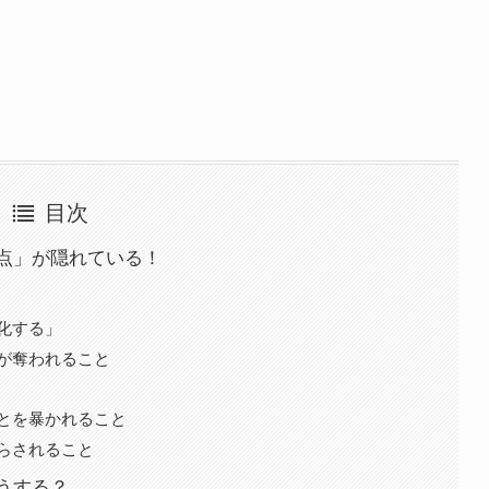
目次
点」が隠れている！
化する」
が奪われること
とを暴かれること
らされること
うする？